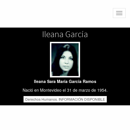
Altern
naveg
Ileana García
Ileana Sara María García Ramos
Nació en Montevideo el 31 de marzo de 1954.
Derechos Humanos. INFORMACIÓN DISPONIBLE